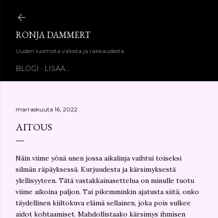
Siirry pääsisältöön
RONJA DAMMERT
Uuden luomista valosta ja rakkaudesta
BLOGI
LISÄÄ…
marraskuuta 16, 2022
AITOUS
Näin viime yönä unen jossa aikalinja vaihtui toiseksi
silmän räpäyksessä. Kurjuudesta ja kärsimyksestä
ylellisyyteen. Tätä vastakkainasettelua on minulle tuotu
viime aikoina paljon. Tai pikemminkin ajatusta siitä, onko
täydellinen kiiltokuva elämä sellainen, joka pois sulkee
aidot kohtaamiset. Mahdollistaako kärsimys ihmisen