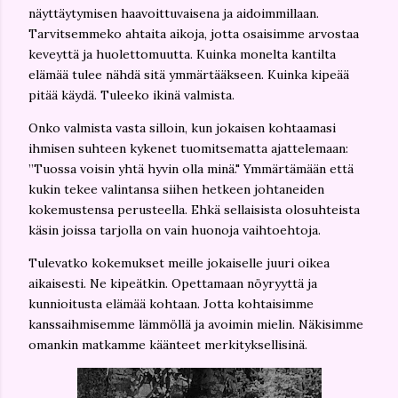
näyttäytymisen haavoittuvaisena ja aidoimmillaan.
Tarvitsemmeko ahtaita aikoja, jotta osaisimme arvostaa
keveyttä ja huolettomuutta. Kuinka monelta kantilta
elämää tulee nähdä sitä ymmärtääkseen. Kuinka kipeää
pitää käydä. Tuleeko ikinä valmista.
Onko valmista vasta silloin, kun jokaisen kohtaamasi
ihmisen suhteen kykenet tuomitsematta ajattelemaan:
”Tuossa voisin yhtä hyvin olla minä." Ymmärtämään että
kukin tekee valintansa siihen hetkeen johtaneiden
kokemustensa perusteella. Ehkä sellaisista olosuhteista
käsin joissa tarjolla on vain huonoja vaihtoehtoja.
Tulevatko kokemukset meille jokaiselle juuri oikea
aikaisesti. Ne kipeätkin. Opettamaan nöyryyttä ja
kunnioitusta elämää kohtaan. Jotta kohtaisimme
kanssaihmisemme lämmöllä ja avoimin mielin. Näkisimme
omankin matkamme käänteet merkityksellisinä.