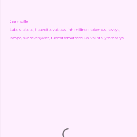
Jaa muille
Labels:
aitous
haavoittuvaisuus
inhimillinen kokemus
keveys
lämpö
suhdekehykset
tuomitsemattomuus
valinta
ymmärrys
KOMMENTIT