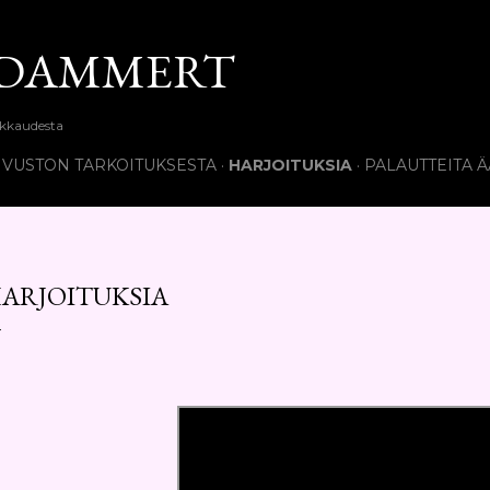
Siirry pääsisältöön
 DAMMERT
akkaudesta
SIVUSTON TARKOITUKSESTA
HARJOITUKSIA
PALAUTTEITA Ä
ARJOITUKSIA