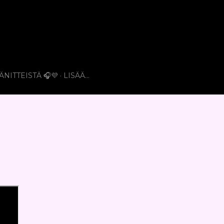
ÄNITTEISTÄ 🎧💜
LISÄÄ…