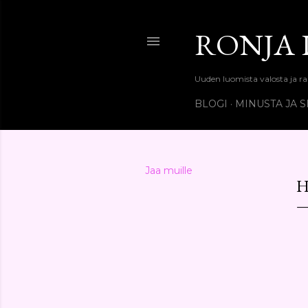
RONJA
Uuden luomista valosta ja r
BLOGI
MINUSTA JA 
Jaa muille
H