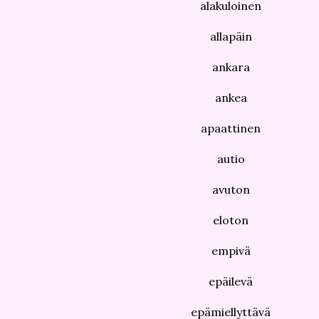
alakuloinen
allapäin
ankara
ankea
apaattinen
autio
avuton
eloton
empivä
epäilevä
epämiellyttävä