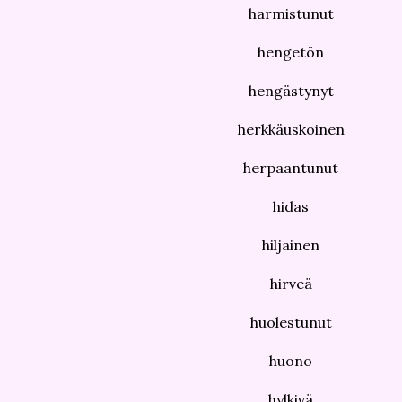
harmistunut
hengetön
hengästynyt
herkkäuskoinen
herpaantunut
hidas
hiljainen
hirveä
huolestunut
huono
hylkivä